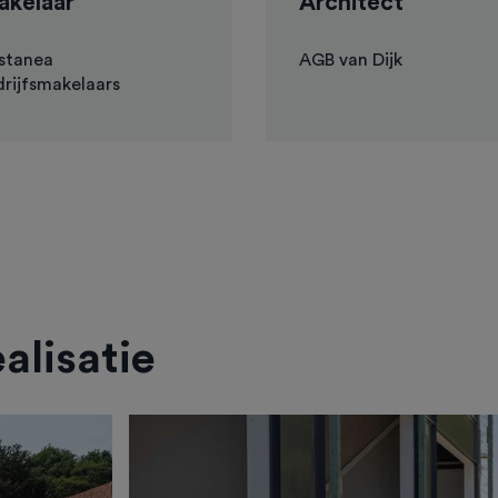
kelaar
Architect
stanea
AGB van Dijk
rijfsmakelaars
alisatie