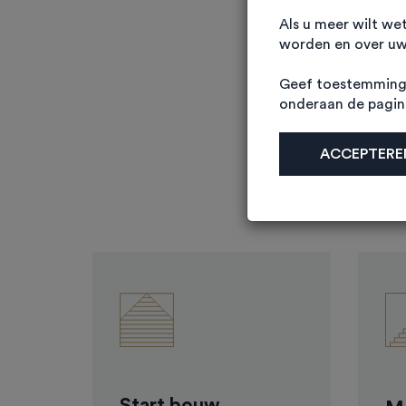
Als u meer wilt we
worden en over uw 
Geef toestemming 
onderaan de pagi
Businesspark Eemne
ACCEPTEREN
100 m2 tot 156 
richting de ver
Start bouw