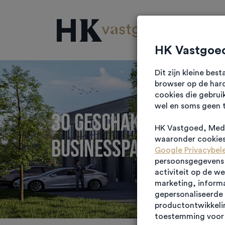
Projec
HK Vastgoed
Dit zijn kleine be
browser op de hard
cookies die gebrui
wel en soms geen 
30 geschakelde bedri
HK Vastgoed, Medi
Businesspark Eemnes
waaronder cookies 
Google Privacybel
persoonsgegevens g
activiteit op de w
marketing, informa
gepersonaliseerde 
productontwikkelin
toestemming voor 