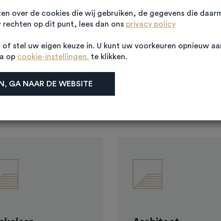
ten over de cookies die wij gebruiken, de gegevens die daa
rechten op dit punt, lees dan ons
privacy policy
PROJECTINFORMATIE
Algemene informatie
of stel uw eigen keuze in. U kunt uw voorkeuren opnieuw a
na op
cookie-instellingen.
te klikken.
s bestaat uit 30 geschakelde businessunits met een bruto v
, GA NAAR DE WEBSITE
m2. Alle units worden voorzien van een beperkt kantoorgedee
diepingsvloer. U kunt er uw kantoor houden en uw bedrijfsspul
uitstekende locatie voor ondernemer of belegger!