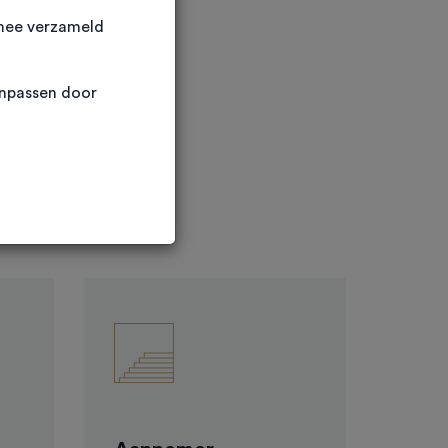
rmee verzameld
anpassen door
loeroppervlakte van
lte met een trap
len opslaan. Een