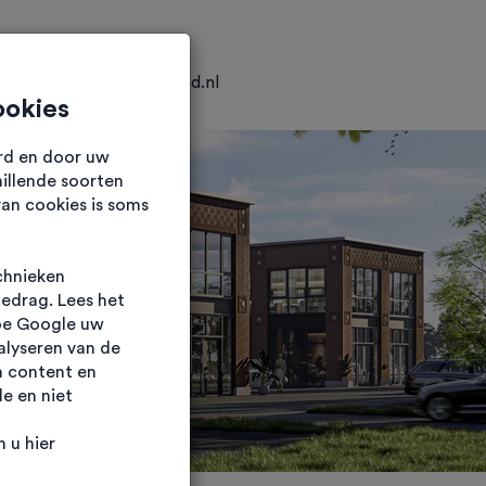
0318 25 04 25
info@hkvastgoed.nl
ookies
urd en door uw
illende soorten
van cookies is soms
chnieken
gedrag. Lees het
oe Google uw
alyseren van de
n content en
e en niet
 u hier