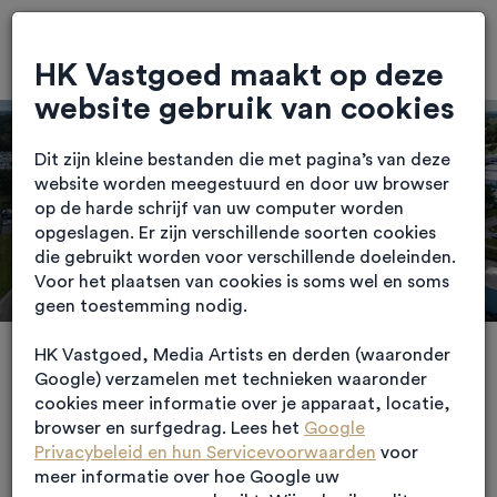
HK Vastgoed maakt op deze
website gebruik van cookies
Dit zijn kleine bestanden die met pagina’s van deze
website worden meegestuurd en door uw browser
op de harde schrijf van uw computer worden
opgeslagen. Er zijn verschillende soorten cookies
die gebruikt worden voor verschillende doeleinden.
Voor het plaatsen van cookies is soms wel en soms
geen toestemming nodig.
HK Vastgoed, Media Artists en derden (waaronder
Belegging - Weert
Google) verzamelen met technieken waaronder
Aan de Oude Graaf 2 in Weert is een bedrijfsobject
cookies meer informatie over je apparaat, locatie,
aangekocht via een sale-and-leaseback constructie. Bij
browser en surfgedrag. Lees het
Google
deze transactie zijn langdurige afspraken gemaakt
Privacybeleid en hun Servicevoorwaarden
voor
tussen de verkoper (tevens de zittende huurder) en de
meer informatie over hoe Google uw