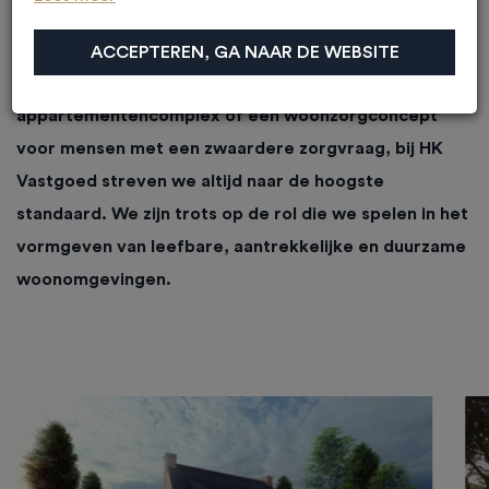
ACCEPTEREN, GA NAAR DE WEBSITE
Of het nu gaat om een nieuwbouwwijk, een
appartementencomplex of een woonzorgconcept
voor mensen met een zwaardere zorgvraag, bij HK
Vastgoed streven we altijd naar de hoogste
standaard. We zijn trots op de rol die we spelen in het
vormgeven van leefbare, aantrekkelijke en duurzame
woonomgevingen.