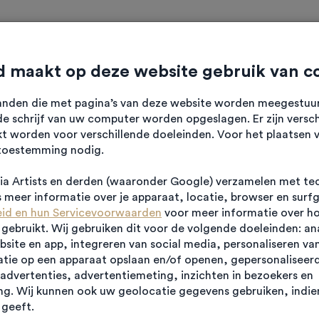
ten
Verhalen
Diensten
Over HK
Contact
 maakt op deze website gebruik van c
standen die met pagina’s van deze website worden meegestu
e schrijf van uw computer worden opgeslagen. Er zijn versch
kt worden voor verschillende doeleinden. Voor het plaatsen 
toestemming nodig.
p Businesspark
a Artists en derden (waaronder Google) verzamelen met te
meer informatie over je apparaat, locatie, browser en surf
eid en hun Servicevoorwaarden
voor meer informatie over h
ebruikt. Wij gebruiken dit voor de volgende doeleinden: an
ebsite en app, integreren van social media, personaliseren va
tie op een apparaat opslaan en/of openen, gepersonaliseerd
advertenties, advertentiemeting, inzichten in bezoekers en
g. Wij kunnen ook uw geolocatie gegevens gebruiken, indien
geeft.