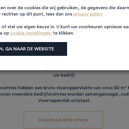
ten over de cookies die wij gebruiken, de gegevens die daa
rechten op dit punt, lees dan ons
privacy policy
PROJECTINFORMATIE
Algemene informatie
of stel uw eigen keuze in. U kunt uw voorkeuren opnieuw a
na op
cookie-instellingen.
te klikken.
itgeruste werkruimte werkt prettig en efficiënt. Bij Busines
, GA NAAR DE WEBSITE
46 functionele
e er meer dan goed uitzien. Ze worden casco opgeleverd en 
verdieping, zodat u ze
len. Businesspark Strijen straalt passie en professionaliteit ui
uw bedrijf.
sruimtes hebben een bruto vloeroppervlakte van circa 80 m² 
unnen meerdere bedrijfsruimtes worden samengevoegd, zoda
vloeroppervlak ontstaat.
Download de brochure