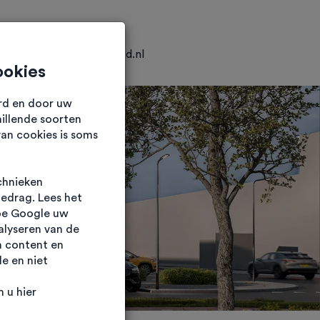
0318 25 04 25
info@hkvastgoed.nl
ookies
urd en door uw
illende soorten
van cookies is soms
chnieken
gedrag. Lees het
oe Google uw
alyseren van de
n content en
e en niet
 u hier