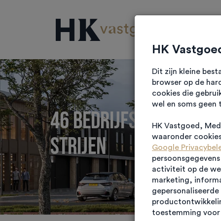
Projec
HK Vastgoed
Dit zijn kleine be
browser op de hard
cookies die gebrui
wel en soms geen 
46 bedrijfsruimtes o
HK Vastgoed, Medi
STRIJEN
waaronder cookies 
Google Privacybel
persoonsgegevens g
activiteit op de w
marketing, informa
gepersonaliseerde 
productontwikkelin
toestemming voor 