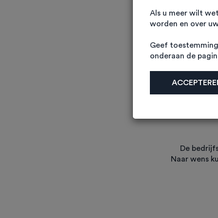
Als u meer wilt we
worden en over uw 
Geef toestemming 
onderaan de pagi
Een duurzame, goed u
ACCEPTEREN
bedrijfsruimtes di
naar wens kunt inde
De bedrijf
Naar wens k