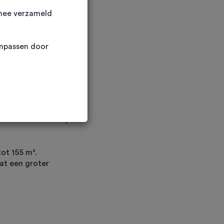
rmee verzameld
anpassen door
spark Strijen vindt u
beschikken over een
t. Dat straalt af op
tot 155 m².
t een groter