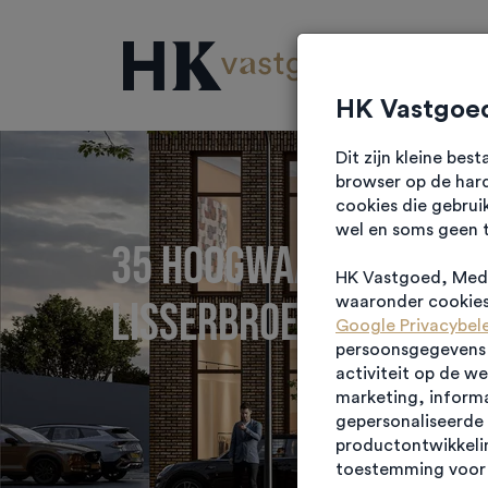
Projec
HK Vastgoed
Dit zijn kleine be
browser op de hard
cookies die gebrui
wel en soms geen 
35 hoogwaardige Bus
HK Vastgoed, Medi
Lisserbroek
waaronder cookies 
Google Privacybel
persoonsgegevens g
activiteit op de w
marketing, informa
gepersonaliseerde 
productontwikkelin
toestemming voor 