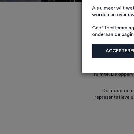
Als u meer wilt we
worden en over uw 
Geef toestemming 
onderaan de pagi
ACCEPTEREN
Businesspark Lis
Elke unit is voorzi
ruimte. De oppervl
De moderne en
representatieve u