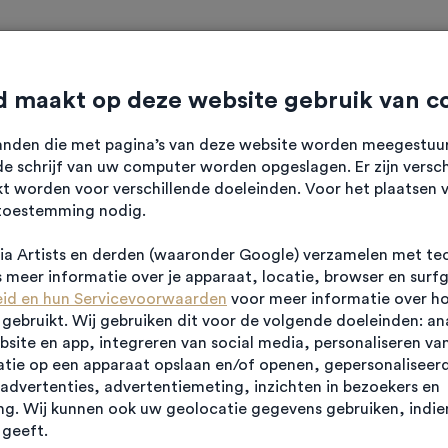
ten
Verhalen
Diensten
Over HK
Contact
 maakt op deze website gebruik van c
standen die met pagina’s van deze website worden meegestu
e schrijf van uw computer worden opgeslagen. Er zijn versch
kt worden voor verschillende doeleinden. Voor het plaatsen 
toestemming nodig.
inesspark
a Artists en derden (waaronder Google) verzamelen met te
meer informatie over je apparaat, locatie, browser en surf
eid en hun Servicevoorwaarden
voor meer informatie over h
ebruikt. Wij gebruiken dit voor de volgende doeleinden: an
ebsite en app, integreren van social media, personaliseren va
tie op een apparaat opslaan en/of openen, gepersonaliseerd
advertenties, advertentiemeting, inzichten in bezoekers en
g. Wij kunnen ook uw geolocatie gegevens gebruiken, indien
geeft.