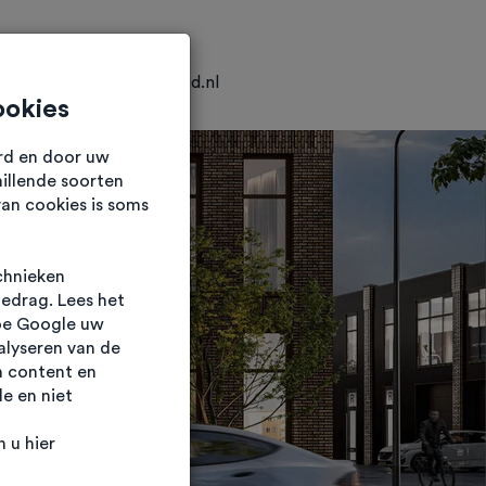
0318 25 04 25
info@hkvastgoed.nl
ookies
urd en door uw
illende soorten
van cookies is soms
chnieken
gedrag. Lees het
oe Google uw
alyseren van de
n content en
e en niet
 u hier