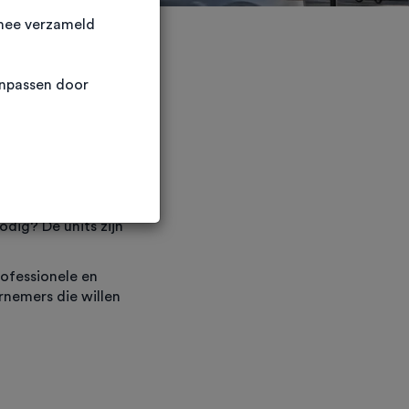
rmee verzameld
anpassen door
 met in totaal 35
k van de beschikbare
odig? De units zijn
ofessionele en
rnemers die willen