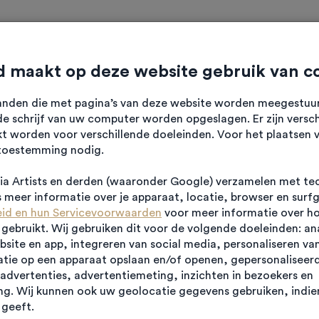
ten
Verhalen
Diensten
Over HK
Contact
 maakt op deze website gebruik van c
standen die met pagina’s van deze website worden meegestu
e schrijf van uw computer worden opgeslagen. Er zijn versch
kt worden voor verschillende doeleinden. Voor het plaatsen 
toestemming nodig.
jfsunits
a Artists en derden (waaronder Google) verzamelen met te
 Zuid
meer informatie over je apparaat, locatie, browser en surf
eid en hun Servicevoorwaarden
voor meer informatie over h
ebruikt. Wij gebruiken dit voor de volgende doeleinden: an
ebsite en app, integreren van social media, personaliseren va
tie op een apparaat opslaan en/of openen, gepersonaliseerd
advertenties, advertentiemeting, inzichten in bezoekers en
g. Wij kunnen ook uw geolocatie gegevens gebruiken, indien
geeft.