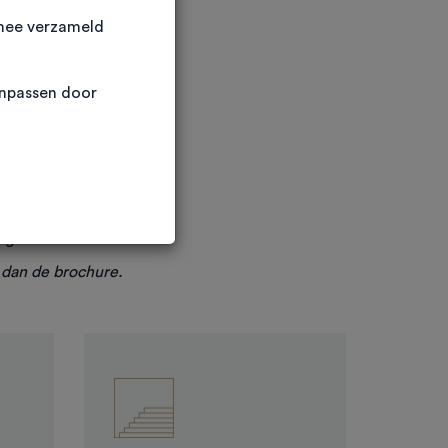
rmee verzameld
anpassen door
uto vloeroppervlakte
ngsvloer opgeleverd.
tect doorgetrokken
 geven een absolute
ng van de units.
d dan de brochure.