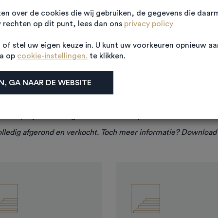
ten over de cookies die wij gebruiken, de gegevens die daa
rechten op dit punt, lees dan ons
privacy policy
PROJECTINFORMATIE
Algemene informatie
of stel uw eigen keuze in. U kunt uw voorkeuren opnieuw a
na op
cookie-instellingen.
te klikken.
l Zuid bestaat uit 44 geschakelde (opslag)units met een br
, GA NAAR DE WEBSITE
160m2. De vier units aan de straatzijde worden met verdiepi
itstraling van bedrijventerrein Empel-Zuid is door de archi
Het hoogwaardige materiaalgebruik en de moderne uitstraling
het project en zorgen voor een zeer professionele uitstrali
 volledig afgerond en verkocht. Toch meer informatie? Downloa