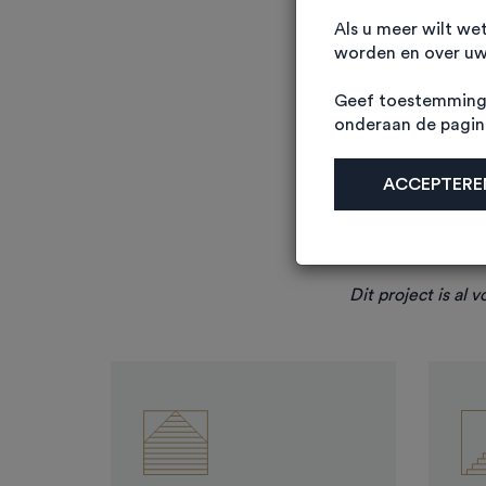
Als u meer wilt we
worden en over uw 
Geef toestemming 
onderaan de pagi
Businesscenter Empe
ACCEPTEREN
van circa 32m² tot 
De hoogwaardige u
naar dit project. 
meerwaarde aan 
Dit project is al