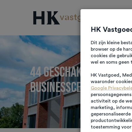
Projec
HK Vastgoed
Dit zijn kleine be
browser op de hard
cookies die gebrui
wel en soms geen 
44 geschakelde bedri
HK Vastgoed, Medi
Businesscenter Empel
waaronder cookies 
Google Privacybel
persoonsgegevens g
activiteit op de w
marketing, informa
gepersonaliseerde 
productontwikkelin
toestemming voor 