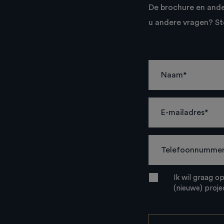
De brochure en and
u andere vragen? St
Ik wil graag o
(nieuwe) proje