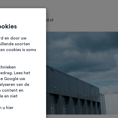
0318 25 04 25
info@hkvastgoed.nl
ookies
urd en door uw
illende soorten
van cookies is soms
chnieken
gedrag. Lees het
oe Google uw
alyseren van de
n content en
e en niet
 u hier