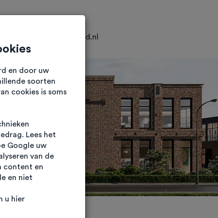
0318 25 04 25
info@hkvastgoed.nl
ookies
urd en door uw
illende soorten
van cookies is soms
chnieken
gedrag. Lees het
oe Google uw
alyseren van de
n content en
e en niet
 u hier