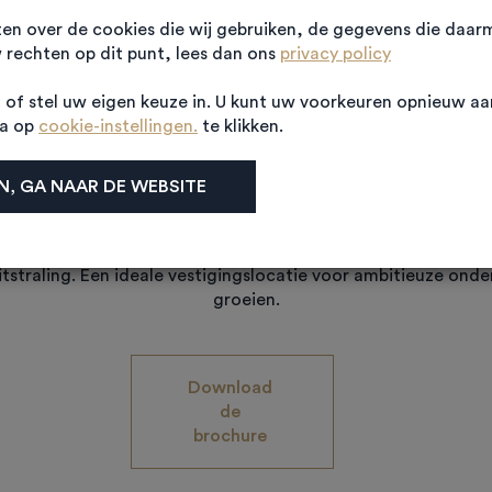
ten over de cookies die wij gebruiken, de gegevens die daa
PROJECTINFORMATIE
Algemene informatie
rechten op dit punt, lees dan ons
privacy policy
of stel uw eigen keuze in. U kunt uw voorkeuren opnieuw a
na op
cookie-instellingen.
te klikken.
verij in Scherpenzeel bestaat uit drie moderne bedrijfsverz
totaal 74 hoogwaardige bedrijfsruimtes.
, GA NAAR DE WEBSITE
e is voorzien van een verdiepingsvloer en biedt daarmee opti
kbare ruimte. De oppervlaktes variëren van circa 97,2 m² tot 
 onderscheidende gevelafwerking geeft het gebouw een pr
itstraling. Een ideale vestigingslocatie voor ambitieuze onde
groeien.
Download 
de 
brochure 