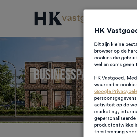
Projec
HK Vastgoed
Dit zijn kleine be
browser op de hard
cookies die gebrui
wel en soms geen 
Businesspark de weve
HK Vastgoed, Medi
waaronder cookies 
Google Privacybel
persoonsgegevens g
activiteit op de w
marketing, informa
gepersonaliseerde 
productontwikkelin
toestemming voor 