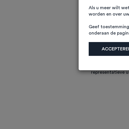
Als u meer wilt we
worden en over uw 
Geef toestemming 
onderaan de pagi
Businesspark De We
ACCEPTEREN
Elke bedrijfsruimt
beschi
De moderne en
representatieve u