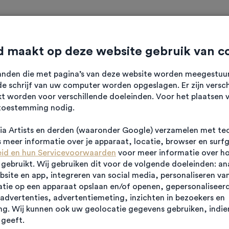
ten
Verhalen
Diensten
Over HK
Contact
 maakt op deze website gebruik van c
standen die met pagina’s van deze website worden meegestu
e schrijf van uw computer worden opgeslagen. Er zijn versch
kt worden voor verschillende doeleinden. Voor het plaatsen 
toestemming nodig.
rij - SCherpenzeel
a Artists en derden (waaronder Google) verzamelen met te
meer informatie over je apparaat, locatie, browser en surf
eid en hun Servicevoorwaarden
voor meer informatie over h
ebruikt. Wij gebruiken dit voor de volgende doeleinden: an
ebsite en app, integreren van social media, personaliseren va
tie op een apparaat opslaan en/of openen, gepersonaliseerd
advertenties, advertentiemeting, inzichten in bezoekers en
g. Wij kunnen ook uw geolocatie gegevens gebruiken, indien
geeft.