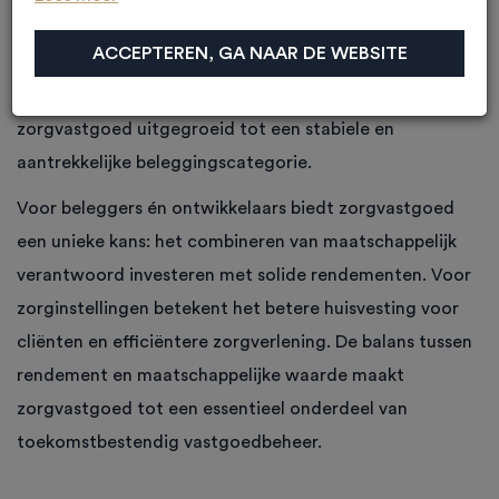
instellingen, huisartsenpraktijken en eerstelijns
ACCEPTEREN, GA NAAR DE WEBSITE
zorgcentra. Door de toenemende vergrijzing en de
groeiende behoefte aan passende zorgvoorzieningen, is
zorgvastgoed uitgegroeid tot een stabiele en
aantrekkelijke beleggingscategorie.
Voor beleggers én ontwikkelaars biedt zorgvastgoed
een unieke kans: het combineren van maatschappelijk
verantwoord investeren met solide rendementen. Voor
zorginstellingen betekent het betere huisvesting voor
cliënten en efficiëntere zorgverlening. De balans tussen
rendement en maatschappelijke waarde maakt
zorgvastgoed tot een essentieel onderdeel van
toekomstbestendig vastgoedbeheer.