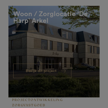
Woon / Zorglocatie ‘De
Harp’ Arkel
Bekijk dit project
PROJECTONTWIKKELING
ZORGVASTGOED