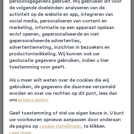
persoonsgegevens gebruikt. Wij gebruiken dit voor
de volgende doeleinden: analyseren van de
activiteit op de website en app, integreren van
social media, personaliseren van content en
marketing, informatie op een apparaat opslaan
en/of openen, gepersonaliseerde en niet
gepersonaliseerde advertenties,
advertentiemeting, inzichten in bezoekers en
productontwikkeling. Wij kunnen ook uw
geolocatie gegevens gebruiken, indien u hier
toestemming voor geeft.
Als u meer wilt weten over de cookies die wij
gebruiken, de gegevens die daarmee verzameld
Wat is zorgvastgoed?
worden en over uw rechten op dit punt, lees dan
ons
privacy policy
Zorgvastgoed is een specifieke categorie binnen de
Geef toestemming of stel uw eigen keuze in. U kunt
vastgoedsector die zich richt op gebouwen en
uw voorkeuren opnieuw aanpassen door onderaan
voorzieningen bestemd voor zorginstellingen. Denk
de pagina op
cookie-instellingen.
te klikken.
Lees meer
hierbij aan verpleeghuizen, woonzorgcentra, GGZ-